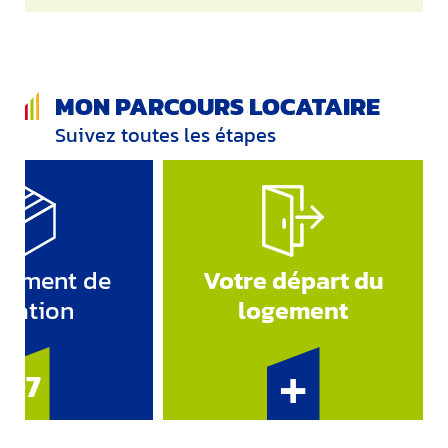
MON PARCOURS LOCATAIRE
Suivez toutes les étapes
gement de
Votre départ du
tuation
logement
+
07